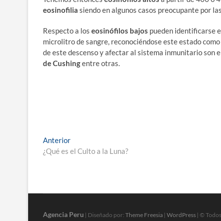
eosinofilia
siendo en algunos casos preocupante por la
Respecto a los
eosinófilos bajos
pueden identificarse e
microlitro de sangre, reconociéndose este estado com
de este descenso y afectar al sistema inmunitario son e
de Cushing
entre otras.
Navegación
Entrada
Anterior
anterior:
¿Qué es el Culto a la Luna?
de
entradas
Agencia Peru
| Diseñado por:
Theme Freesia
|
WordPress
| © Todos