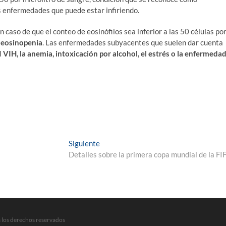
s enfermedades que puede estar infiriendo.
n caso de que el conteo de eosinófilos sea inferior a las 50 células po
o
eosinopenia
. Las enfermedades subyacentes que suelen dar cuenta
l
VIH, la anemia, intoxicación por alcohol, el estrés o la enfermeda
Entrada
Siguiente
siguiente:
Detalles sobre la primera copa mundial de la FI
 los derechos reservados