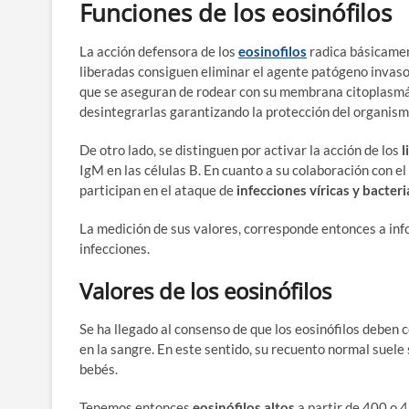
Funciones de los eosinófilos
La acción defensora de los
eosinofilos
radica básicamen
liberadas consiguen eliminar el agente patógeno invasor.
que se aseguran de rodear con su membrana citoplasmáti
desintegrarlas garantizando la protección del organism
De otro lado, se distinguen por activar la acción de los
l
IgM en las células B. En cuanto a su colaboración con 
participan en el ataque de
infecciones víricas y bacter
La medición de sus valores, corresponde entonces a inf
infecciones.
Valores de los eosinófilos
Se ha llegado al consenso de que los eosinófilos deben 
en la sangre. En este sentido, su recuento normal suele
bebés.
Tenemos entonces
eosinófilos altos
a partir de 400 o 