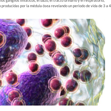
ganglios linfáticos, el bazo, el tracto urinario y el respiratorio,
 producidas por la médula ósea revelando un periodo de vida de 3 a 4