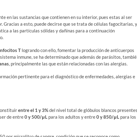
te en las sustancias que contienen en su interior, pues estas al ser
 Gracias a esto, puede decirse que se trata de células fagocitarias, 
ca a las partículas sólidas y dañinas para a continuación
o.
infocitos T
logrando con ello, fomentar la producción de anticuerpos
el sistema inmune, se ha determinado que además de parásitos, tambi
ianas
, principalmente las que están relacionadas con las alergias.
ormación pertinente para el diagnóstico de enfermedades, alergias e
constituir
entre el 1 y 3%
del nivel total de glóbulos blancos presente
 ser de entre
0 y 500/μL
para los adultos y entre
0 y 850/μL
para los
450 por microlitro de sangre, condición que se reconoce como