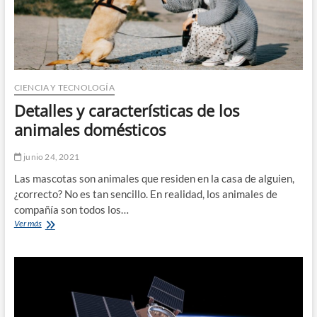
CIENCIA Y TECNOLOGÍA
Detalles y características de los
animales domésticos
junio 24, 2021
Las mascotas son animales que residen en la casa de alguien,
¿correcto? No es tan sencillo. En realidad, los animales de
compañía son todos los…
Detalles
Ver más
y
características
de
los
animales
domésticos