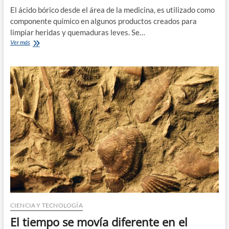
El ácido bórico desde el área de la medicina, es utilizado como
componente químico en algunos productos creados para
limpiar heridas y quemaduras leves. Se…
Ácido
Ver más
bórico
ayuda
a
desinfectar
heridas
y
quemaduras
leves
CIENCIA Y TECNOLOGÍA
El tiempo se movía diferente en el