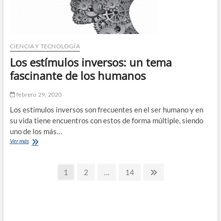
CIENCIA Y TECNOLOGÍA
Los estímulos inversos: un tema
fascinante de los humanos
febrero 29, 2020
Los estímulos inversos son frecuentes en el ser humano y en
su vida tiene encuentros con estos de forma múltiple, siendo
uno de los más…
Los
Ver más
estímulos
inversos:
Paginación
un
Página
Página
Página
Página
1
2
…
14
tema
siguiente
de
fascinante
de
entradas
los
humanos