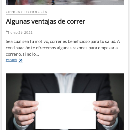
CIENCIA Y TECNOLOGÍA
Algunas ventajas de correr
junio 26, 2021
Sea cual sea tu motivo, correr es beneficioso para tu salud. A
continuación te ofrecemos algunas razones para empezar a
correr o, si no lo…
Algunas
Ver más
ventajas
de
correr