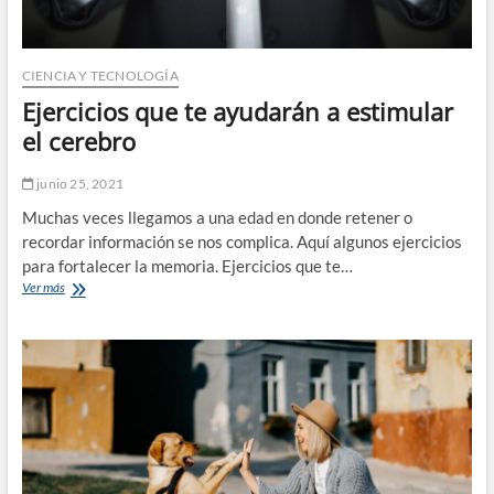
CIENCIA Y TECNOLOGÍA
Ejercicios que te ayudarán a estimular
el cerebro
junio 25, 2021
Muchas veces llegamos a una edad en donde retener o
recordar información se nos complica. Aquí algunos ejercicios
para fortalecer la memoria. Ejercicios que te…
Ejercicios
Ver más
que
te
ayudarán
a
estimular
el
cerebro