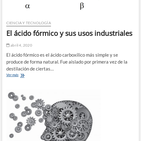
CIENCIA Y TECNOLOGÍA
El ácido fórmico y sus usos industriales
abril 4, 2020
El ácido fórmico es el ácido carboxílico más simple y se
produce de forma natural. Fue aislado por primera vez de la
destilación de ciertas…
El
Ver más
ácido
fórmico
y
sus
usos
industriales