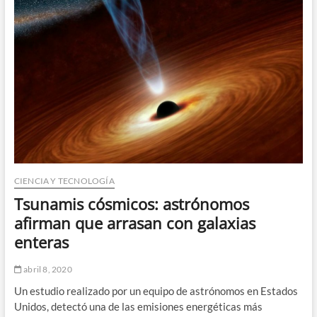
positivo
del
Coronavirus
en
el
ambiente
CIENCIA Y TECNOLOGÍA
Tsunamis cósmicos: astrónomos
afirman que arrasan con galaxias
enteras
abril 8, 2020
Un estudio realizado por un equipo de astrónomos en Estados
Unidos, detectó una de las emisiones energéticas más