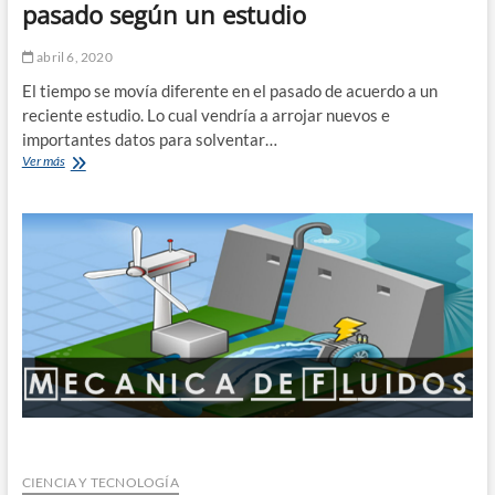
pasado según un estudio
abril 6, 2020
El tiempo se movía diferente en el pasado de acuerdo a un
reciente estudio. Lo cual vendría a arrojar nuevos e
importantes datos para solventar…
El
Ver más
tiempo
se
movía
diferente
en
el
pasado
según
un
estudio
CIENCIA Y TECNOLOGÍA