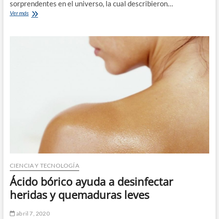
sorprendentes en el universo, la cual describieron…
Tsunamis
Ver más
cósmicos:
astrónomos
afirman
que
arrasan
con
galaxias
enteras
CIENCIA Y TECNOLOGÍA
Ácido bórico ayuda a desinfectar
heridas y quemaduras leves
abril 7, 2020