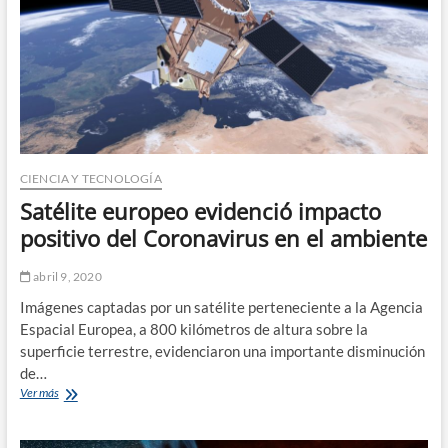
CIENCIA Y TECNOLOGÍA
Satélite europeo evidenció impacto
positivo del Coronavirus en el ambiente
abril 9, 2020
Imágenes captadas por un satélite perteneciente a la Agencia
Espacial Europea, a 800 kilómetros de altura sobre la
superficie terrestre, evidenciaron una importante disminución
de…
Satélite
Ver más
europeo
evidenció
impacto