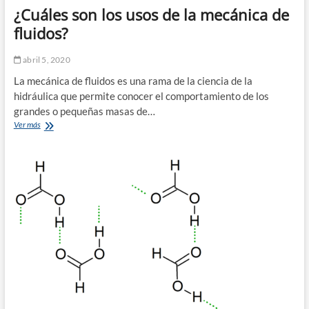
¿Cuáles son los usos de la mecánica de
fluidos?
abril 5, 2020
La mecánica de fluidos es una rama de la ciencia de la
hidráulica que permite conocer el comportamiento de los
grandes o pequeñas masas de…
¿Cuáles
Ver más
son
los
usos
de
la
mecánica
de
fluidos?