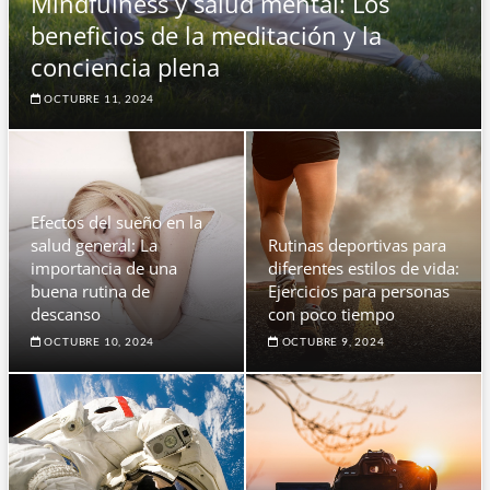
Mindfulness y salud mental: Los
beneficios de la meditación y la
conciencia plena
OCTUBRE 11, 2024
Efectos del sueño en la
salud general: La
Rutinas deportivas para
importancia de una
diferentes estilos de vida:
buena rutina de
Ejercicios para personas
descanso
con poco tiempo
OCTUBRE 10, 2024
OCTUBRE 9, 2024