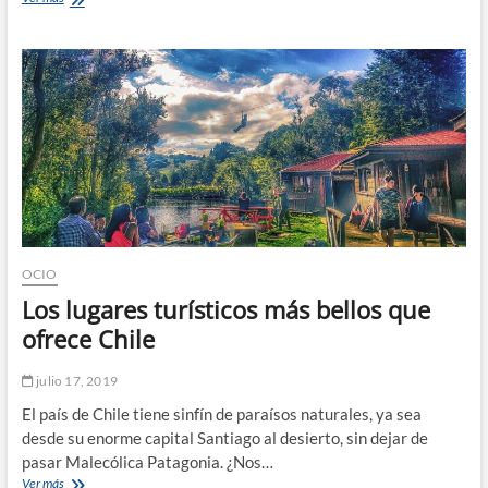
deportivas
para
diferentes
estilos
de
vida:
Ejercicios
para
personas
con
poco
tiempo
OCIO
Los lugares turísticos más bellos que
ofrece Chile
julio 17, 2019
El país de Chile tiene sinfín de paraísos naturales, ya sea
desde su enorme capital Santiago al desierto, sin dejar de
pasar Malecólica Patagonia. ¿Nos…
Los
Ver más