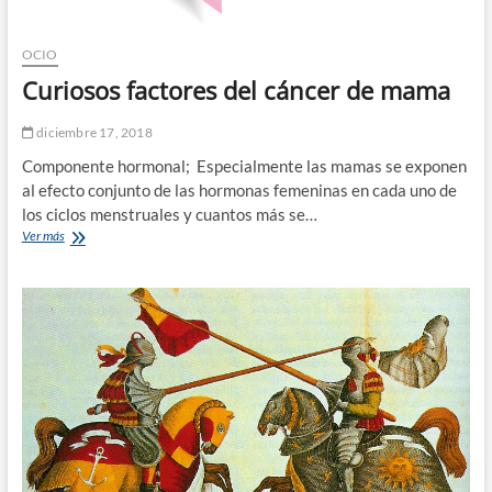
OCIO
Curiosos factores del cáncer de mama
diciembre 17, 2018
Componente hormonal; Especialmente las mamas se exponen
al efecto conjunto de las hormonas femeninas en cada uno de
los ciclos menstruales y cuantos más se…
Curiosos
Ver más
factores
del
cáncer
de
mama