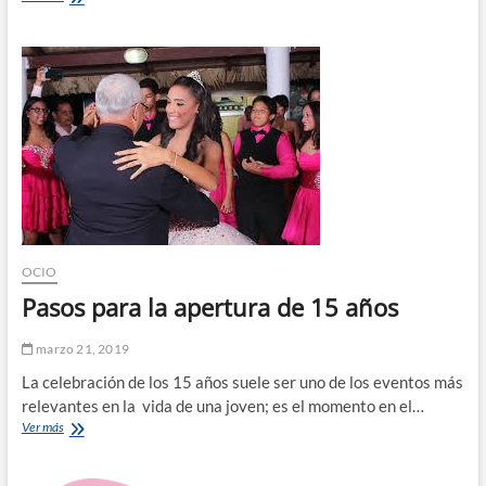
lugares
turísticos
más
bellos
que
ofrece
Chile
OCIO
Pasos para la apertura de 15 años
marzo 21, 2019
La celebración de los 15 años suele ser uno de los eventos más
relevantes en la vida de una joven; es el momento en el…
Pasos
Ver más
para
la
apertura