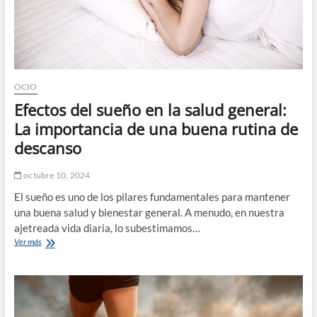
conciencia
plena
OCIO
Efectos del sueño en la salud general:
La importancia de una buena rutina de
descanso
octubre 10, 2024
El sueño es uno de los pilares fundamentales para mantener
una buena salud y bienestar general. A menudo, en nuestra
ajetreada vida diaria, lo subestimamos…
Efectos
Ver más
del
sueño
en
la
salud