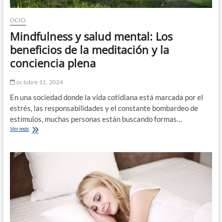
OCIO
Mindfulness y salud mental: Los
beneficios de la meditación y la
conciencia plena
octubre 11, 2024
En una sociedad donde la vida cotidiana está marcada por el
estrés, las responsabilidades y el constante bombardeo de
estímulos, muchas personas están buscando formas…
Mindfulness
Ver más
y
salud
mental:
Los
beneficios
de
la
meditación
y
la