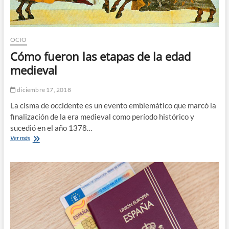
OCIO
Cómo fueron las etapas de la edad
medieval
diciembre 17, 2018
La cisma de occidente es un evento emblemático que marcó la
finalización de la era medieval como período histórico y
sucedió en el año 1378…
Cómo
Ver más
fueron
las
etapas
de
la
edad
medieval