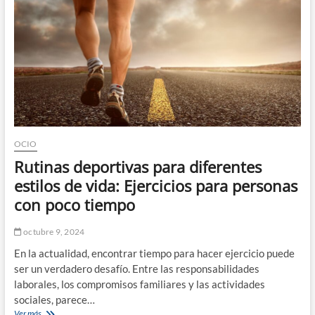
general:
La
importancia
de
una
buena
rutina
de
descanso
OCIO
Rutinas deportivas para diferentes
estilos de vida: Ejercicios para personas
con poco tiempo
octubre 9, 2024
En la actualidad, encontrar tiempo para hacer ejercicio puede
ser un verdadero desafío. Entre las responsabilidades
laborales, los compromisos familiares y las actividades
sociales, parece…
Rutinas
Ver más