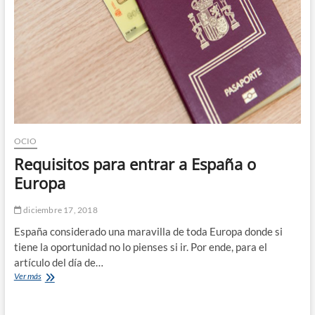
OCIO
Requisitos para entrar a España o
Europa
diciembre 17, 2018
España considerado una maravilla de toda Europa donde si
tiene la oportunidad no lo pienses si ir. Por ende, para el
artículo del día de…
Requisitos
Ver más
para
entrar
a