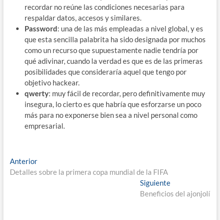
recordar no reúne las condiciones necesarias para
respaldar datos, accesos y similares.
Password
: una de las más empleadas a nivel global, y es
que esta sencilla palabrita ha sido designada por muchos
como un recurso que supuestamente nadie tendría por
qué adivinar, cuando la verdad es que es de las primeras
posibilidades que consideraría aquel que tengo por
objetivo hackear.
qwerty
: muy fácil de recordar, pero definitivamente muy
insegura, lo cierto es que habría que esforzarse un poco
más para no exponerse bien sea a nivel personal como
empresarial.
Navegación
Entrada
Anterior
anterior:
Detalles sobre la primera copa mundial de la FIFA
de
Entrada
Siguiente
entradas
siguiente:
Beneficios del ajonjolí