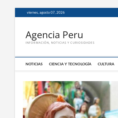
Saltar
viernes, agosto 07, 2026
al
contenido
Agencia Peru
INFORMACIÓN, NOTICIAS Y CURIOSIDADES
NOTICIAS
CIENCIA Y TECNOLOGÍA
CULTURA