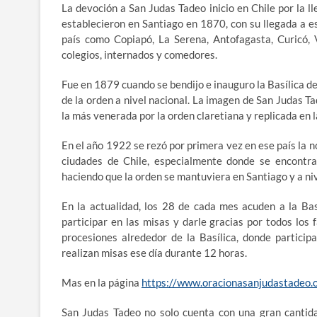
La devoción a San Judas Tadeo inicio en Chile por la l
establecieron en Santiago en 1870, con su llegada a e
país como Copiapó, La Serena, Antofagasta, Curicó, 
colegios, internados y comedores.
Fue en 1879 cuando se bendijo e inauguro la Basílica de
de la orden a nivel nacional. La imagen de San Judas T
la más venerada por la orden claretiana y replicada en l
En el año 1922 se rezó por primera vez en ese país la n
ciudades de Chile, especialmente donde se encontra
haciendo que la orden se mantuviera en Santiago y a niv
En la actualidad, los 28 de cada mes acuden a la Bas
participar en las misas y darle gracias por todos los
procesiones alrededor de la Basílica, donde particip
realizan misas ese día durante 12 horas.
Mas en la página
https://www.oracionasanjudastadeo.
San Judas Tadeo no solo cuenta con una gran cantid