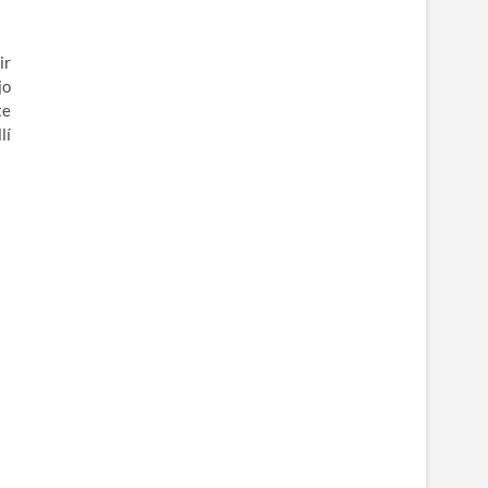
ir
jo
te
lí