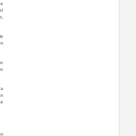
se
el
s,
de
en
as
as
ra
an
se
én