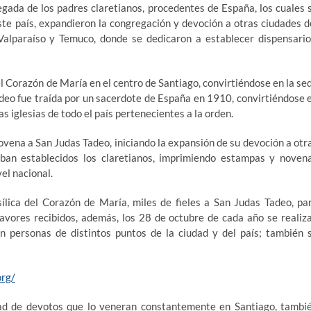
legada de los padres claretianos, procedentes de España, los cuales 
ste país, expandieron la congregación y devoción a otras ciudades d
Valparaíso y Temuco, donde se dedicaron a establecer dispensario
l Corazón de María en el centro de Santiago, convirtiéndose en la se
adeo fue traída por un sacerdote de España en 1910, convirtiéndose 
as iglesias de todo el país pertenecientes a la orden.
ovena a San Judas Tadeo, iniciando la expansión de su devoción a otr
ban establecidos los claretianos, imprimiendo estampas y noven
el nacional.
ílica del Corazón de María, miles de fieles a San Judas Tadeo, pa
 favores recibidos, además, los 28 de octubre de cada año se realiz
an personas de distintos puntos de la ciudad y del país; también 
org/
ad de devotos que lo veneran constantemente en Santiago, tambi