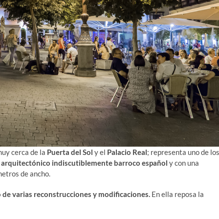
muy cerca de la
Puerta del Sol
y el
Palacio Real
; representa uno de lo
o arquitectónico indiscutiblemente barroco español
y con una
etros de ancho.
 de varias reconstrucciones y modificaciones.
En ella reposa la