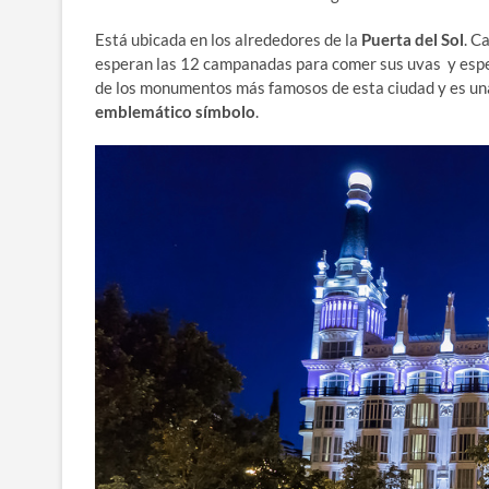
Está ubicada en los alrededores de la
Puerta del Sol
. C
esperan las 12 campanadas para comer sus uvas y esper
de los monumentos más famosos de esta ciudad y es una 
emblemático símbolo
.