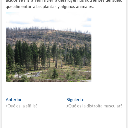
ácidos se filtran en la tierra destruyen los nutrientes del suelo
que alimentan a las plantas y algunos animales.
Navegación
Entrada
Entrada
Anterior
Siguiente
anterior:
siguiente:
¿Qué es la sífilis?
¿Qué es la distrofia muscular?
de
entradas