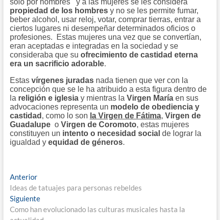
solo por hombres y a las mujeres se les considera
propiedad de los hombres
y no se les permite fumar,
beber alcohol, usar reloj, votar, comprar tierras, entrar a
ciertos lugares ni desempeñar determinados oficios o
profesiones. Estas mujeres una vez que se convertían,
eran aceptadas e integradas en la sociedad y se
consideraba que su
ofrecimiento de castidad eterna
era un sacrificio adorable
.
Estas
vírgenes
juradas
nada tienen que ver con la
concepción que se le ha atribuido a esta figura dentro de
la
religión e iglesia
y mientras la
Virgen María
en sus
advocaciones representa un
modelo de obediencia y
castidad
, como lo son
la Virgen de Fátima
,
Virgen de
Guadalupe
o
Virgen de Coromoto
, estas mujeres
constituyen un
intento o necesidad social
de lograr la
igualdad y
equidad de géneros
.
Navegación
Entrada
Anterior
anterior:
Ideas de tatuajes para personas rebeldes
de
Entrada
Siguiente
entradas
siguiente:
Como han evolucionado las culturas musicales hasta la