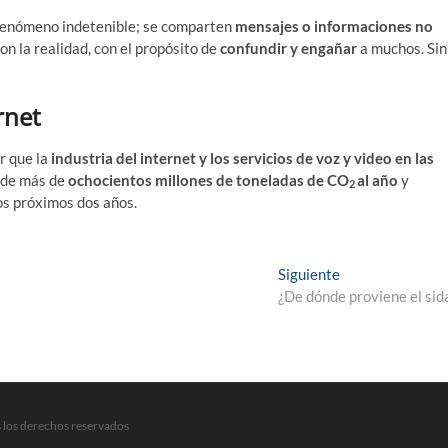
fenómeno indetenible; se comparten
mensajes o informaciones no
 la realidad, con el propósito de
confundir y engañar
a muchos. Sin
rnet
r que la
industria del internet y los servicios de voz y video en las
n de más de
ochocientos millones de toneladas de CO
al año
y
2
os próximos dos años.
Entrada
Siguiente
siguiente:
¿De dónde proviene el sid
 los derechos reservados