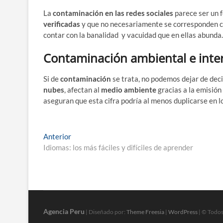
La
contaminación en las redes sociales
parece ser un 
verificadas
y que no necesariamente se corresponden con
contar con la banalidad y vacuidad que en ellas abunda.
Contaminación ambiental e inte
Si de
contaminación
se trata, no podemos dejar de deci
nubes
, afectan al
medio ambiente
gracias a la emisió
aseguran que esta cifra podría al menos duplicarse en l
Navegación
Entrada
Anterior
anterior:
Idiomas: los más fáciles y difíciles de aprender
de
entradas
Agencia Peru
| Diseñado por:
Theme Freesia
|
WordPress
| © Todos