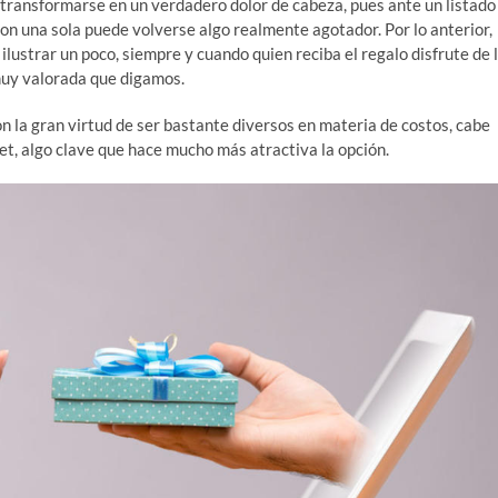
transformarse en un verdadero dolor de cabeza, pues ante un listado
on una sola puede volverse algo realmente agotador. Por lo anterior,
ustrar un poco, siempre y cuando quien reciba el regalo disfrute de 
 muy valorada que digamos.
n la gran virtud de ser bastante diversos en materia de costos, cabe
net, algo clave que hace mucho más atractiva la opción.