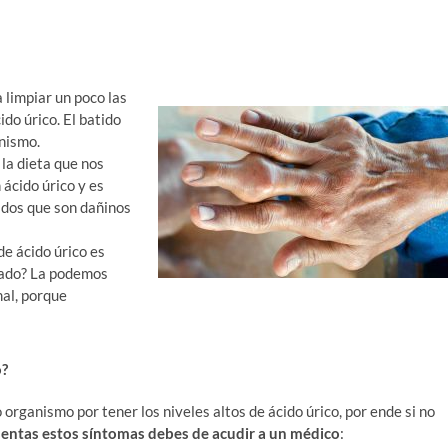
 limpiar un poco las
ido úrico. El batido
nismo.
 la dieta que nos
ácido úrico y es
cidos que son dañinos
e ácido úrico es
 lado? La podemos
mal, porque
o?
rganismo por tener los niveles altos de ácido úrico, por ende si no
sentas estos síntomas debes de acudir a un médico
: