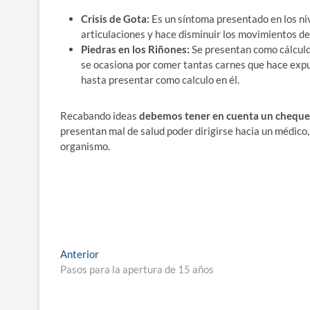
Crisis de Gota:
Es un síntoma presentado en los niv
articulaciones y hace disminuir los movimientos de
Piedras en los Riñones:
Se presentan como cálculos 
se ocasiona por comer tantas carnes que hace expul
hasta presentar como calculo en él.
Recabando ideas
debemos tener en cuenta un chequ
presentan mal de salud poder dirigirse hacia un médico,
organismo.
Navegación
Entrada
Anterior
anterior:
Pasos para la apertura de 15 años
de
entradas