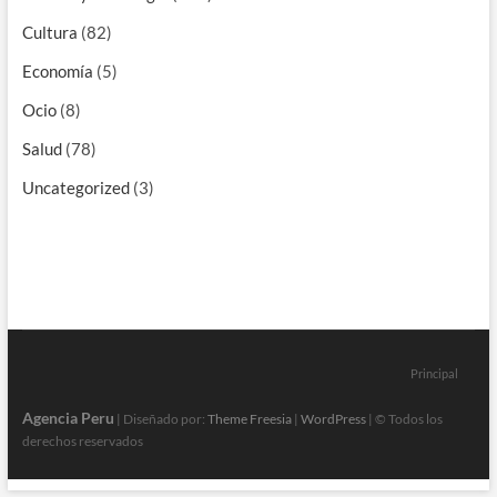
Cultura
(82)
Economía
(5)
Ocio
(8)
Salud
(78)
Uncategorized
(3)
Principal
Agencia Peru
| Diseñado por:
Theme Freesia
|
WordPress
| © Todos los
derechos reservados