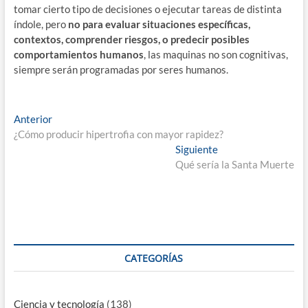
tomar cierto tipo de decisiones o ejecutar tareas de distinta
índole, pero
no para evaluar situaciones específicas,
contextos, comprender riesgos, o predecir posibles
comportamientos humanos
, las maquinas no son cognitivas,
siempre serán programadas por seres humanos.
Navegación
Entrada
Anterior
anterior:
¿Cómo producir hipertrofia con mayor rapidez?
de
Entrada
Siguiente
entradas
siguiente:
Qué sería la Santa Muerte
CATEGORÍAS
Ciencia y tecnología
(138)