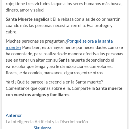
rojo; tiene tres virtudes la que a los seres humanos más busca,
dinero, amor y salud.
Santa Muerte angelical:
Ella rebasa con alas de color marrón
cuando más las personas necesitan en ella. Esa protege y
cubre.
Muchas personas se preguntan ¿
Por qué se ora a la santa
muerte?
Pues bien, esto mayormente por necesidades como se
ha comentado, para realizarlo de manera efectiva las personas
suelen tener un altar con su
Santa muerte
dependiendo el
vario color que tenga y así le da adoraciones con volones,
flores, le da comida, manzanos, cigarros, entre otros.
Ya ti ¿Qué te parece la creencia en la Santa muerte?
Coméntanos qué opinas sobre ella. Comparte la
Santa muerte
con vuestros amigos y familiares.
Navegación
Entrada
Anterior
anterior:
La Inteligencia Artificial y la Discriminación
de
Entrada
Siguiente