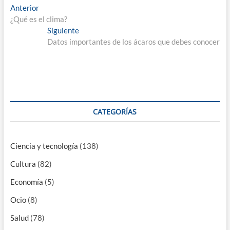
Navegación
Entrada
Anterior
anterior:
¿Qué es el clima?
de
Entrada
Siguiente
entradas
siguiente:
Datos importantes de los ácaros que debes conocer
CATEGORÍAS
Ciencia y tecnología
(138)
Cultura
(82)
Economía
(5)
Ocio
(8)
Salud
(78)