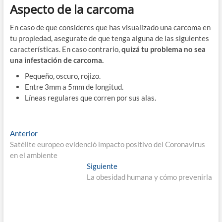
Aspecto de la carcoma
En caso de que consideres que has visualizado una carcoma en
tu propiedad, asegurate de que tenga alguna de las siguientes
características. En caso contrario,
quizá tu problema no sea
una infestación de carcoma.
Pequeño, oscuro, rojizo.
Entre 3mm a 5mm de longitud.
Líneas regulares que corren por sus alas.
Navegación
Entrada
Anterior
anterior:
Satélite europeo evidenció impacto positivo del Coronavirus
de
en el ambiente
entradas
Entrada
Siguiente
siguiente:
La obesidad humana y cómo prevenirla