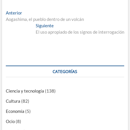
Navegación
Entrada
Anterior
anterior:
Aogashima, el pueblo dentro de un volcán
de
Entrada
Siguiente
entradas
siguiente:
El uso apropiado de los signos de interrogación
CATEGORÍAS
Ciencia y tecnología
(138)
Cultura
(82)
Economía
(5)
Ocio
(8)