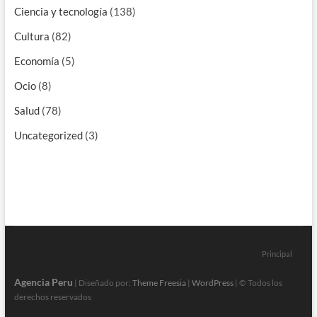
Ciencia y tecnología
(138)
Cultura
(82)
Economía
(5)
Ocio
(8)
Salud
(78)
Uncategorized
(3)
Principal
Agencia Peru
| Diseñado por:
Theme Freesia
|
WordPress
| © Todos los
derechos reservados