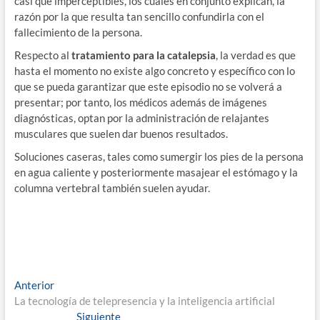
casi que imperceptibles, los cuales en conjunto explican, la
razón por la que resulta tan sencillo confundirla con el
fallecimiento de la persona.
Respecto al
tratamiento para la catalepsia
, la verdad es que
hasta el momento no existe algo concreto y específico con lo
que se pueda garantizar que este episodio no se volverá a
presentar; por tanto, los médicos además de imágenes
diagnósticas, optan por la administración de relajantes
musculares que suelen dar buenos resultados.
Soluciones caseras, tales como sumergir los pies de la persona
en agua caliente y posteriormente masajear el estómago y la
columna vertebral también suelen ayudar.
Navegación
Entrada
Anterior
anterior:
La tecnología de telepresencia y la inteligencia artificial
de
Entrada
Siguiente