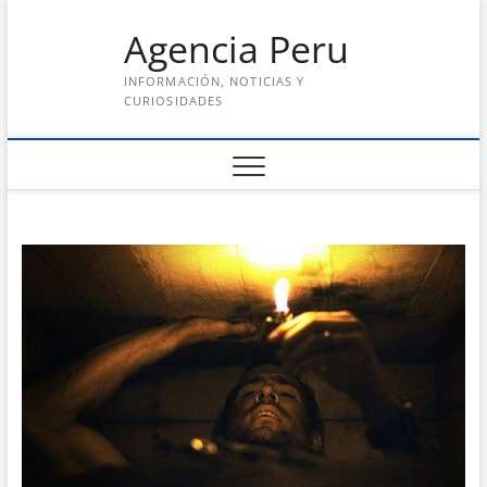
Saltar
Agencia Peru
al
contenido
INFORMACIÓN, NOTICIAS Y
CURIOSIDADES