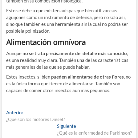
también en su composición fisiológica.
Esto se debe a que existen avispas que bien utilizan sus
aguijones como un instrumento de defensa, pero no sólo así,
sino que también es una herramienta sin la cual no podría ser
posiblela polinización.
Alimentación omnívora
Aunque
no se trata precisamente del detalle más conocido
,
es una realidad muy clara. También una de las características
más generales de las que se puede hablar.
Estos insectos, si bien
pueden alimentarse de otras flores
, no
es la única forma que tienen de alimentarse. También son
capaces de comer otros insectos aún más pequeños.
Navegación
Entrada
Anterior
anterior:
¿Qué son los motores Diésel?
de
Entrada
Siguiente
entradas
siguiente:
¿Qué es la enfermedad de Parkinson?