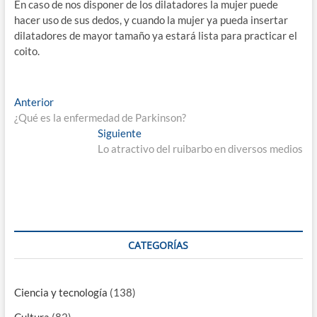
En caso de nos disponer de los dilatadores la mujer puede
hacer uso de sus dedos, y cuando la mujer ya pueda insertar
dilatadores de mayor tamaño ya estará lista para practicar el
coito.
Navegación
Entrada
Anterior
anterior:
¿Qué es la enfermedad de Parkinson?
de
Entrada
Siguiente
entradas
siguiente:
Lo atractivo del ruibarbo en diversos medios
CATEGORÍAS
Ciencia y tecnología
(138)