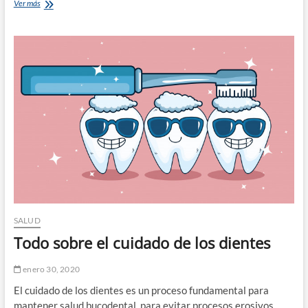
Las
Ver más
moscas
y
el
importante
papel
que
juegan
en
la
naturaleza
SALUD
Todo sobre el cuidado de los dientes
enero 30, 2020
El cuidado de los dientes es un proceso fundamental para
mantener salud bucodental, para evitar procesos erosivos