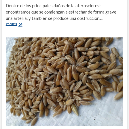
Dentro de los principales daños de la aterosclerosis
encontramos que se comienzan a estrechar de forma grave
una arteria, y también se produce una obstrucción.…
¿Cuáles
Ver más
son
los
daños
de
la
aterosclerosis?