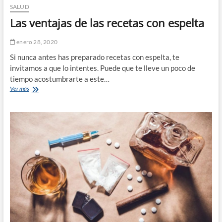
SALUD
Las ventajas de las recetas con espelta
enero 28, 2020
Si nunca antes has preparado recetas con espelta, te
invitamos a que lo intentes. Puede que te lleve un poco de
tiempo acostumbrarte a este…
Las
Ver más
ventajas
de
las
recetas
con
espelta