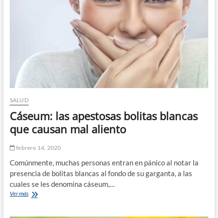
de
esta
enfermedad
estomacal
SALUD
Cáseum: las apestosas bolitas blancas
que causan mal aliento
febrero 14, 2020
Comúnmente, muchas personas entran en pánico al notar la
presencia de bolitas blancas al fondo de su garganta, a las
cuales se les denomina cáseum,…
Cáseum:
Ver más
las
apestosas