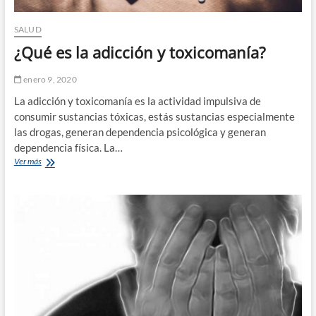
SALUD
¿Qué es la adicción y toxicomanía?
enero 9, 2020
La adicción y toxicomanía es la actividad impulsiva de
consumir sustancias tóxicas, estás sustancias especialmente
las drogas, generan dependencia psicológica y generan
dependencia física. La…
¿Qué
Ver más
es
la
adicción
y
toxicomanía?