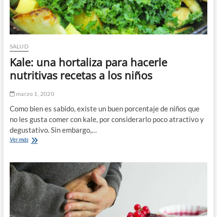
SALUD
Kale: una hortaliza para hacerle
nutritivas recetas a los niños
marzo 1, 2020
Como bien es sabido, existe un buen porcentaje de niños que
no les gusta comer con kale, por considerarlo poco atractivo y
degustativo. Sin embargo,…
Kale:
Ver más
una
hortaliza
para
hacerle
nutritivas
recetas
a
los