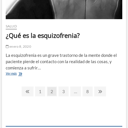
SALUD
¿Qué es la esquizofrenia?
enero 8, 2020
La esquizofrenia es un grave trastorno de la mente donde el
paciente pierde el contacto con la realidad de las cosas, y
comienza a sufrir…
¿Qué
Ver más
es
la
Paginación
esquizofrenia?
Página
Página
Página
Página
Página
Página
1
2
3
…
8
anterior
siguiente
de
entradas