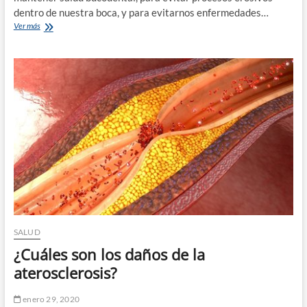
dentro de nuestra boca, y para evitarnos enfermedades…
Todo
Ver más
sobre
el
cuidado
de
los
dientes
SALUD
¿Cuáles son los daños de la
aterosclerosis?
enero 29, 2020