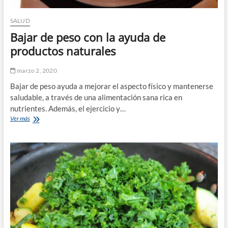
SALUD
Bajar de peso con la ayuda de
productos naturales
marzo 2, 2020
Bajar de peso ayuda a mejorar el aspecto físico y mantenerse
saludable, a través de una alimentación sana rica en
nutrientes. Además, el ejercicio y…
Bajar
Ver más
de
peso
con
la
ayuda
de
productos
naturales