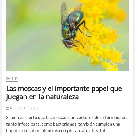
bolitas
blancas
que
causan
mal
aliento
SALUD
Las moscas y el importante papel que
juegan en la naturaleza
febrero 13, 2020
Si bien es cierto que las moscas son vectores de enfermedades
tanto infecciosas, como bacterianas, también cumplen una
importante labor mientras completan su ciclo vital.…