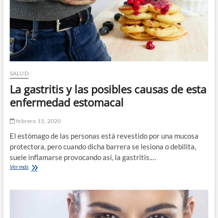
niños
SALUD
La gastritis y las posibles causas de esta
enfermedad estomacal
febrero 15, 2020
El estómago de las personas está revestido por una mucosa
protectora, pero cuando dicha barrera se lesiona o debilita,
suele inflamarse provocando así, la gastritis.…
La
Ver más
gastritis
y
las
posibles
causas